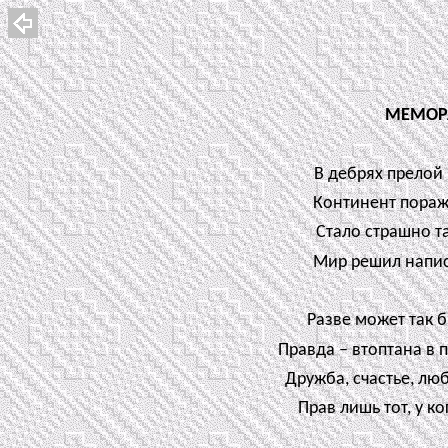
МЕМОР
В дебрях прелой 
Континент пораж
Стало страшно т
Мир решил напи
Разве может так б
Правда – втоптана в 
Дружба, счастье, люб
Прав лишь тот, у к