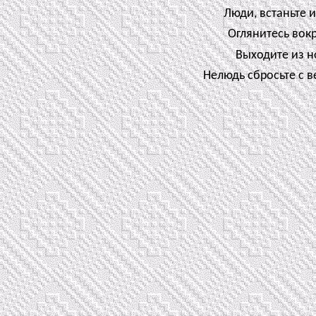
Люди, встаньте и
Оглянитесь вокр
Выходите из но
Нелюдь сбросьте с в